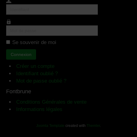
Identifiant
Mot
de
Se souvenir de moi
passe
Connexion
Créer un compte
Identifiant oublié ?
Mot de passe oublié ?
Fontbrune
Conditions Générales de vente
Informations légales
Joomla Template
created with
Themler
.