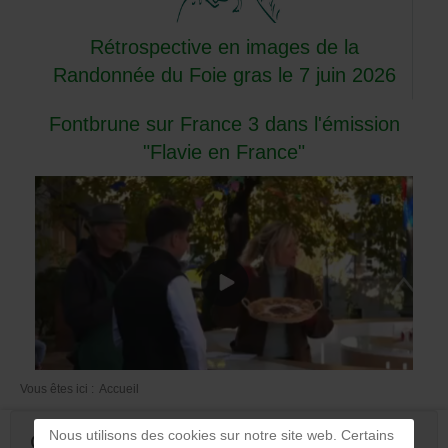
Rétrospective en images de la
Randonnée du Foie gras le 7 juin 2026
Fontbrune sur France 3 dans l'émission
"Flavie en France"
Vous êtes ici :
Accueil
Nous utilisons des cookies sur notre site web. Certains
Création de compte