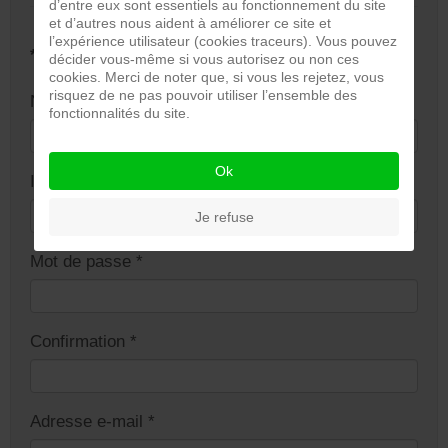
d’entre eux sont essentiels au fonctionnement du site
et d’autres nous aident à améliorer ce site et
l’expérience utilisateur (cookies traceurs). Vous pouvez
*
Champ requis
décider vous-même si vous autorisez ou non ces
cookies. Merci de noter que, si vous les rejetez, vous
risquez de ne pas pouvoir utiliser l’ensemble des
Nom
*
fonctionnalités du site.
Ok
Identifiant
*
Je refuse
Mot de passe
*
Confirmation
*
Adresse e-mail
*