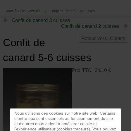
Vous êtes ici :
Accueil
Confit de canard 5-6 cuisses
Confit de canard 3 cuisses
Confit de canard 2 cuisses
Retour vers: Confits
Confit de
canard 5-6 cuisses
Prix TTC
34,10 €
Nous utilisons des cookies sur notre site web. Certains
d’entre eux sont essentiels au fonctionnement du site
et d’autres nous aident à améliorer ce site et
l’expérience utilisateur (cookies traceurs). Vous pouvez