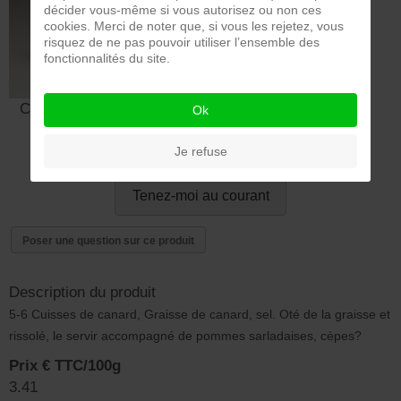
décider vous-même si vous autorisez ou non ces
cookies. Merci de noter que, si vous les rejetez, vous
risquez de ne pas pouvoir utiliser l’ensemble des
fonctionnalités du site.
CLINDOEIL Studio_dsc0121
Ok
Rsolution Originale.jpg
Je refuse
Tenez-moi au courant
Poser une question sur ce produit
Description du produit
5-6 Cuisses de canard, Graisse de canard, sel. Oté de la graisse et
rissolé, le servir accompagné de pommes sarladaises, cèpes?
Prix € TTC/100g
3.41