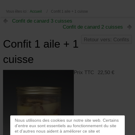
Vous êtes ici :
Accueil
Confit 1 aile + 1 cuisse
Confit de canard 3 cuisses
Confit de canard 2 cuisses
Retour vers: Confits
Confit 1 aile + 1
cuisse
Prix TTC
22,50 €
Nous utilisons des cookies sur notre site web. Certains
d’entre eux sont essentiels au fonctionnement du site
et d’autres nous aident à améliorer ce site et