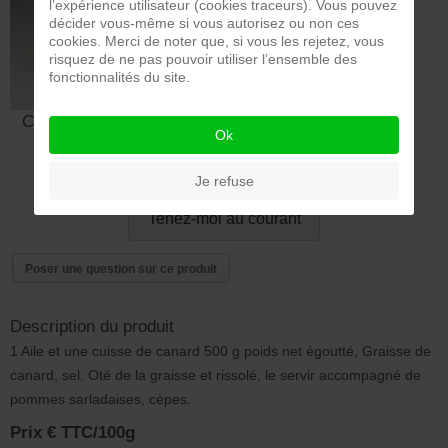
l’expérience utilisateur (cookies traceurs). Vous pouvez
décider vous-même si vous autorisez ou non ces
cookies. Merci de noter que, si vous les rejetez, vous
risquez de ne pas pouvoir utiliser l’ensemble des
fonctionnalités du site.
CLINDOEIL Studio_dsc0121
Ok
Rsolution Originale.jpg
Je refuse
Tenez-moi au courant
Poser une question sur ce produit
Description du produit
1 Aile et une cuisse de canard 500 g poids net égoutté, Graisse de
canard, sel. Oté de la graisse et rissolé, le servir accompagné de
pommes sarladaises, cèpes.
Prix € TTC/100g