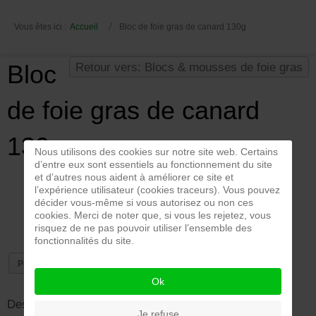
Vous êtes ici :
Accueil
Bloc de foie gras de canard 130g
Bloc
Retour vers: Blocs & mousses de foie gras
de foie gras de canard
130g
Nous utilisons des cookies sur notre site web. Certains
d’entre eux sont essentiels au fonctionnement du site
Prix TTC
17,40 €
et d’autres nous aident à améliorer ce site et
l’expérience utilisateur (cookies traceurs). Vous pouvez
décider vous-même si vous autorisez ou non ces
cookies. Merci de noter que, si vous les rejetez, vous
risquez de ne pas pouvoir utiliser l’ensemble des
fonctionnalités du site.
Poser une question sur ce produit
Ok
Description du produit
Je refuse