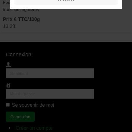
Foie gras de canard. eau, sel, poivre. Servir frais en belles
tranches régulières.
Prix € TTC/100g
13.38
Connexion
Identifiant
Mot
de
Se souvenir de moi
passe
Connexion
Créer un compte