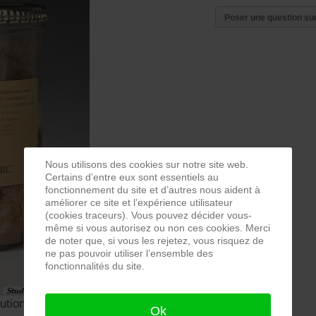
Poser une question sur
Nous utilisons des cookies sur notre site web.
Certains d’entre eux sont essentiels au
fonctionnement du site et d’autres nous aident à
améliorer ce site et l’expérience utilisateur
(cookies traceurs). Vous pouvez décider vous-
même si vous autorisez ou non ces cookies. Merci
de noter que, si vous les rejetez, vous risquez de
ne pas pouvoir utiliser l’ensemble des
fonctionnalités du site.
ion Originale.jpg
Ok