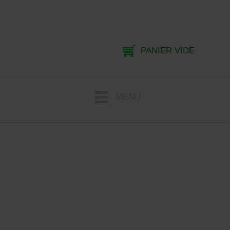
PANIER VIDE
MENU