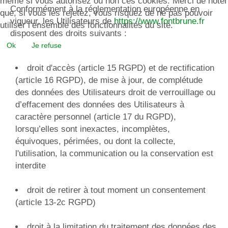
même si vous autorisez ou non ces cookies. Merci de noter
Conformément à la réglementation européenne en
que, si vous les rejetez, vous risquez de ne pas pouvoir
vigueur, les Utilisateurs de
https://www.fontbrune.fr
utiliser l’ensemble des fonctionnalités du site.
disposent des droits suivants :
Ok
Je refuse
droit d'accès (article 15 RGPD) et de rectification
(article 16 RGPD), de mise à jour, de complétude
des données des Utilisateurs droit de verrouillage ou
d’effacement des données des Utilisateurs à
caractère personnel (article 17 du RGPD),
lorsqu’elles sont inexactes, incomplètes,
équivoques, périmées, ou dont la collecte,
l'utilisation, la communication ou la conservation est
interdite
droit de retirer à tout moment un consentement
(article 13-2c RGPD)
droit à la limitation du traitement des données des