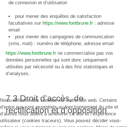
de connexion et d’utilisation
pour mener des enquêtes de satisfaction
facultatives sur
https://www.fontbrune.fr
: adresse
email
pour mener des campagnes de communication
(sms, mail) : numéro de téléphone, adresse email
https://www.fontbrune.fr
ne commercialise pas vos
données personnelles qui sont donc uniquement
utilisées par nécessité ou à des fins statistiques et
d’analyses.
7.3 Droit d’accès, de
Nous utilisons des cookies sur notre site web. Certains
d’entre eux sont essentiels au fonctionnement du site et
rectification et d’opposition
d’autres nous aident à améliorer ce site et l’expérience
utilisateur (cookies traceurs). Vous pouvez décider vous-