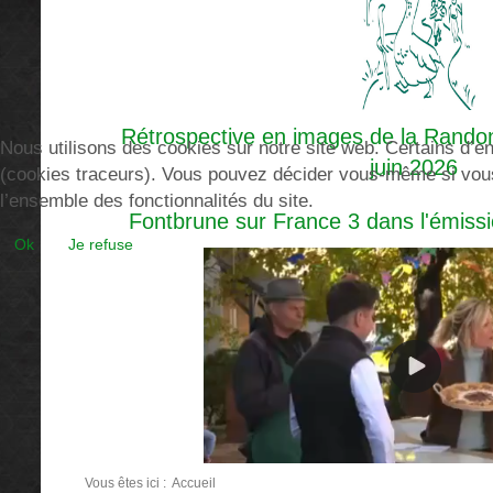
Rétrospective en images de la Randon
Nous utilisons des cookies sur notre site web. Certains d’ent
juin 2026
(cookies traceurs). Vous pouvez décider vous-même si vous a
l’ensemble des fonctionnalités du site.
Fontbrune sur France 3 dans l'émissi
Ok
Je refuse
Vous êtes ici :
Accueil