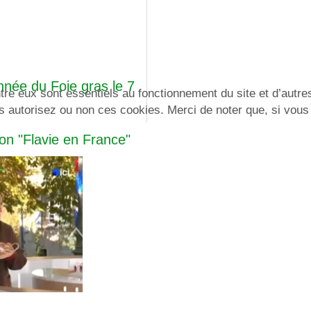
née du Foie gras le 7
re eux sont essentiels au fonctionnement du site et d’autres 
utorisez ou non ces cookies. Merci de noter que, si vous le
on "Flavie en France"