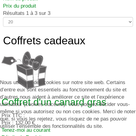
Prix du produit
Résultats 1 à 3 sur 3
Coffrets cadeaux
Nous utilisons des cookies sur notre site web. Certains
d’entre eux sont essentiels au fonctionnement du site et
d’autres nous aident à améliorer ce site et l’expérience
Coffret d'un canard gras
utilisateur (cookies traceurs). Vous pouvez décider vous-
même si vous autorisez ou non ces cookies. Merci de noter
Prix TTC :
que, si vous les rejetez, vous risquez de ne pas pouvoir
Prix :
132,00 €
utiliser l’ensemble des fonctionnalités du site.
Tenez-moi au courant