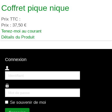
Coffret pique nique
Prix TTC :
Prix :
37,50 €
Tenez-moi au courant
Détails du Produit
Connexion
Identifiant
Mot
de
Se souvenir de moi
passe