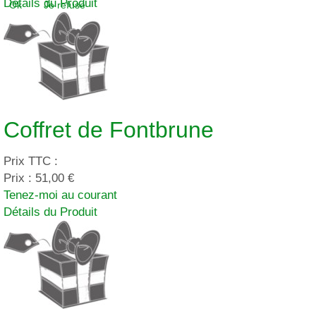
Détails du Produit
Ok
Je refuse
Coffret de Fontbrune
Prix TTC :
Prix :
51,00 €
Tenez-moi au courant
Détails du Produit