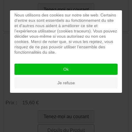
Tenez-moi au courant
Nous utilisons des cookies sur notre site web. Certains
d’entre eux sont essentiels au fonctionnement du site
Détails du Produit
et d’autres nous aident à améliorer ce site et
l’expérience utilisateur (cookies traceurs). Vous pouvez
décider vous-même si vous autorisez ou non ces
cookies. Merci de noter que, si vous les rejetez, vous
risquez de ne pas pouvoir utiliser l’ensemble des
fonctionnalités du site.
Ok
Je refuse
Sauté de porc au piment 750g
Prix :
15,60 €
Tenez-moi au courant
Détails du Produit