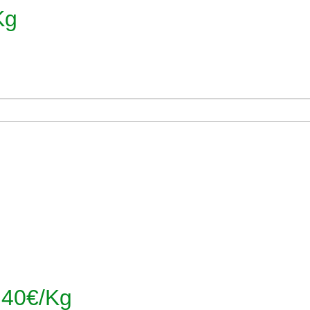
Kg
40€/Kg