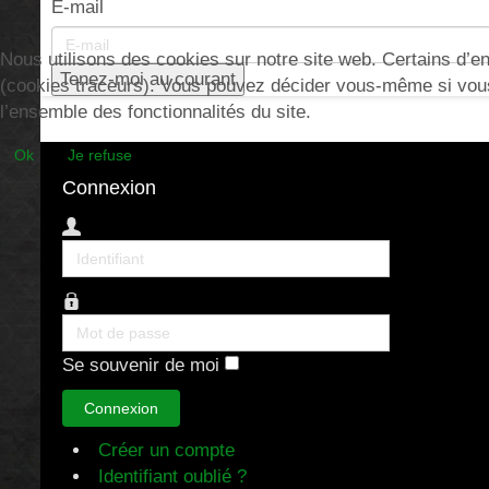
E-mail
Nous utilisons des cookies sur notre site web. Certains d’ent
(cookies traceurs). Vous pouvez décider vous-même si vous a
l’ensemble des fonctionnalités du site.
Ok
Je refuse
Connexion
Identifiant
Mot
de
Se souvenir de moi
passe
Connexion
Créer un compte
Identifiant oublié ?