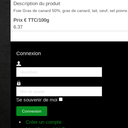
Description du produit
Foie Gras de canard 50%, gras de canard, lait, oeuf, sel poivre. Se
Prix € TTC/100g
6.37
Connexion
Identifiant
Mot
de
Se souvenir de moi
passe
Connexion
Créer un compte