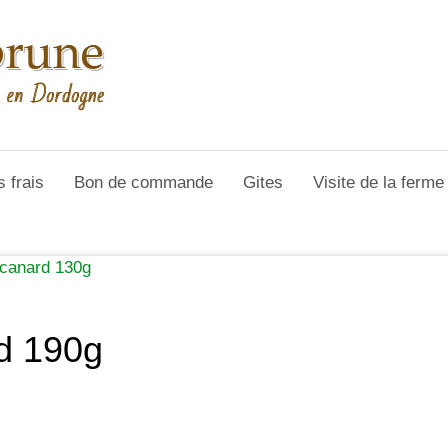
s frais
Bon de commande
Gites
Visite de la ferm
 canard 130g
d 190g