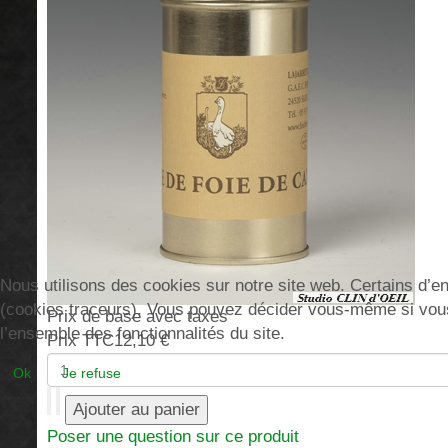
Nous utilisons des cookies sur notre site web. Certains d’ent
(cookies traceurs). Vous pouvez décider vous-même si vous a
Prix de base avec taxes
l’ensemble des fonctionnalités du site.
Prix TTC
12,10 €
Ok
Je refuse
Poser une question sur ce produit