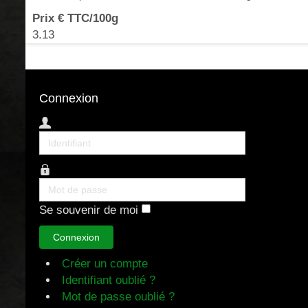
Prix € TTC/100g
3.13
Connexion
Identifiant
Mot
de
Se souvenir de moi
passe
Connexion
Créer un compte
Identifiant oublié ?
Mot de passe oublié ?