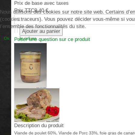
Prix de base avec taxes
Prix TTC
9,40 €
Nous utilisons des cookies sur notre site web. Certains d’ent
(cookies traceurs). Vous pouvez décider vous-même si vous a
l’ensemble des fonctionnalités du site.
Ok
Je refuse
Poser une question sur ce produit
Description du produit
Viande de poulet 60%, Viande de Porc 33%, foie gras de canard 5%