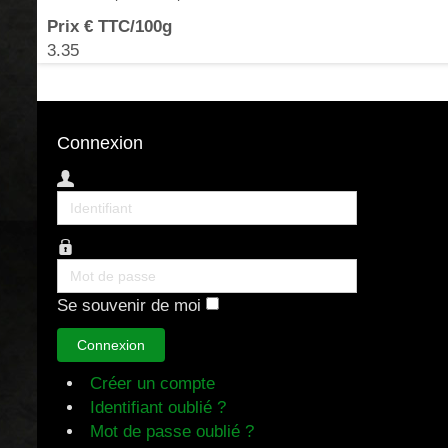
Prix € TTC/100g
3.35
Connexion
Identifiant
Mot
de
Se souvenir de moi
passe
Connexion
Créer un compte
Identifiant oublié ?
Mot de passe oublié ?