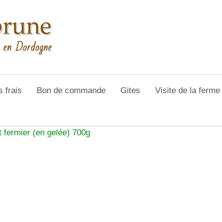
s frais
Bon de commande
Gites
Visite de la ferm
t fermier (en gelée) 700g