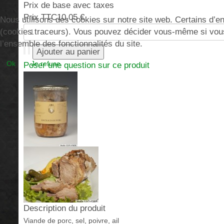
Prix de base avec taxes
Prix TTC
10,05 €
Nous utilisons des cookies sur notre site web. Certains d’ent
(cookies traceurs). Vous pouvez décider vous-même si vous a
l’ensemble des fonctionnalités du site.
Ok
Je refuse
Poser une question sur ce produit
Description du produit
Viande de porc, sel, poivre, ail