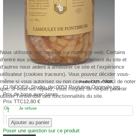
Nous utilisons des cookies sur notre site web. Certains
d’entre eux sont essentiels au fonctionnement du site et
d’autres nous aident à améliorer ce site et l’expérience
utilisateur (cookies traceurs). Vous pouvez décider vous-
même si vous autorisez ou non ces cookies. Merci de noter
CLINDOEIL Studio_dsc0053 Rsolution Originale.jpg
que, si vous les rejetez, vous risquez de ne pas pouvoir
Prix de base avec taxes
utiliser l’ensemble des fonctionnalités du site.
Prix TTC
12,80 €
Ok
Je refuse
Poser une question sur ce produit