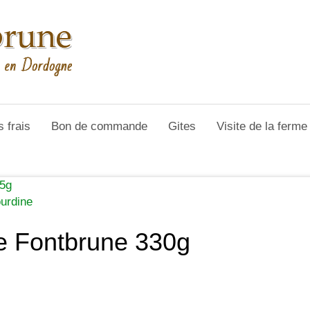
s frais
Bon de commande
Gites
Visite de la ferm
75g
ourdine
de Fontbrune 330g