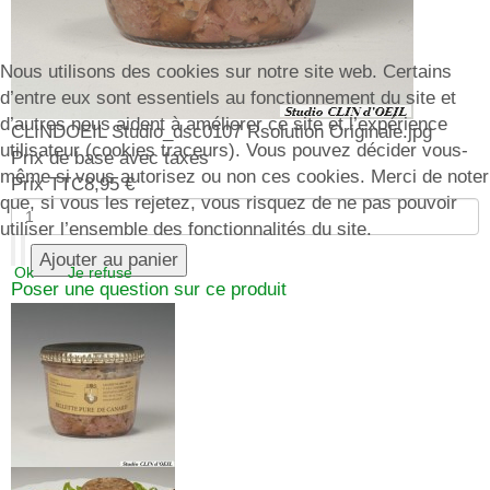
Nous utilisons des cookies sur notre site web. Certains
d’entre eux sont essentiels au fonctionnement du site et
d’autres nous aident à améliorer ce site et l’expérience
CLINDOEIL Studio_dsc0107 Rsolution Originale.jpg
utilisateur (cookies traceurs). Vous pouvez décider vous-
Prix de base avec taxes
même si vous autorisez ou non ces cookies. Merci de noter
Prix TTC
8,95 €
que, si vous les rejetez, vous risquez de ne pas pouvoir
utiliser l’ensemble des fonctionnalités du site.
Ok
Je refuse
Poser une question sur ce produit