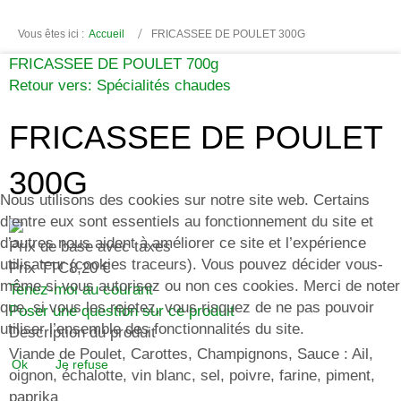
Vous êtes ici :
Accueil
FRICASSEE DE POULET 300G
FRICASSEE DE POULET 700g
Retour vers: Spécialités chaudes
FRICASSEE DE POULET
300G
Nous utilisons des cookies sur notre site web. Certains
d’entre eux sont essentiels au fonctionnement du site et
d’autres nous aident à améliorer ce site et l’expérience
Prix de base avec taxes
utilisateur (cookies traceurs). Vous pouvez décider vous-
Prix TTC
8,20 €
même si vous autorisez ou non ces cookies. Merci de noter
Tenez-moi au courant
que, si vous les rejetez, vous risquez de ne pas pouvoir
Poser une question sur ce produit
utiliser l’ensemble des fonctionnalités du site.
Description du produit
Viande de Poulet, Carottes, Champignons, Sauce : Ail,
Ok
Je refuse
oignon, échalotte, vin blanc, sel, poivre, farine, piment,
paprika