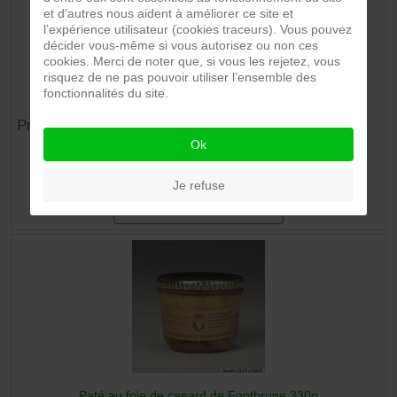
et d’autres nous aident à améliorer ce site et
l’expérience utilisateur (cookies traceurs). Vous pouvez
décider vous-même si vous autorisez ou non ces
cookies. Merci de noter que, si vous les rejetez, vous
risquez de ne pas pouvoir utiliser l’ensemble des
Paté de foie de canard 275g
fonctionnalités du site.
Prix :
22,90 €
Ok
Je refuse
Détails du Produit
Paté au foie de canard de Fontbrune 330g