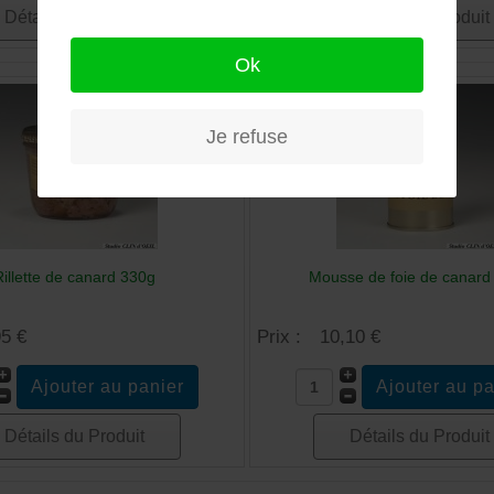
Détails du Produit
Détails du Produit
Ok
Je refuse
Rillette de canard 330g
Mousse de foie de canard
95 €
Prix :
10,10 €
Détails du Produit
Détails du Produit