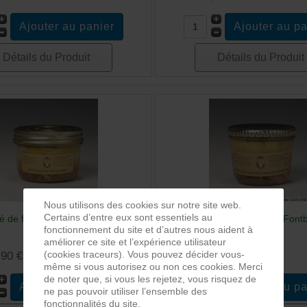
Détails du Produit
Détails du Produit
Nous utilisons des cookies sur notre site web.
Certains d’entre eux sont essentiels au
é de foie de canard 275g
Paté au foie de canard de Font
fonctionnement du site et d’autres nous aident à
améliorer ce site et l’expérience utilisateur
(cookies traceurs). Vous pouvez décider vous-
,90 €
Prix :
16,65 €
même si vous autorisez ou non ces cookies. Merci
de noter que, si vous les rejetez, vous risquez de
ne pas pouvoir utiliser l’ensemble des
fonctionnalités du site.