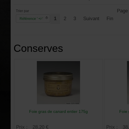
Page 
Trier par
1
2
3
Suivant
Fin
Référence ' +/-'
Conserves
Foie gras de canard entier 175g
Foie 
Prix :
28,20 €
Prix :
38