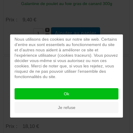
Galantine de poulet au foie gras de canard 300g
Prix :
9,40 €
Nous utilisons des cookies sur notre site web. Certains
d’entre eux sont essentiels au fonctionnement du site
Détails du Produit
et d’autres nous aident à améliorer ce site et
l’expérience utilisateur (cookies traceurs). Vous pouvez
décider vous-même si vous autorisez ou non ces
cookies. Merci de noter que, si vous les rejetez, vous
risquez de ne pas pouvoir utiliser l’ensemble des
fonctionnalités du site.
Ok
Je refuse
Galantine de poulet au foie gras de canard 750g
Prix :
18,10 €