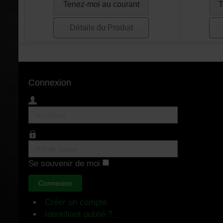
Tenez-moi au courant
T
Détails du Produit
Connexion
Identifiant
Mot
de
Se souvenir de moi
passe
Connexion
Créer un compte
Identifiant oublié ?