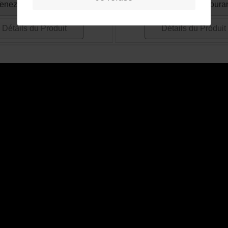
enez-moi au courant
Tenez-moi au coura
Détails du Produit
Détails du Produit