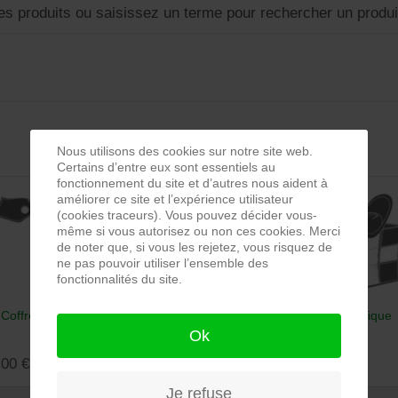
es produits ou saisissez un terme pour rechercher un produit
Nous utilisons des cookies sur notre site web.
Certains d’entre eux sont essentiels au
fonctionnement du site et d’autres nous aident à
améliorer ce site et l’expérience utilisateur
(cookies traceurs). Vous pouvez décider vous-
même si vous autorisez ou non ces cookies. Merci
de noter que, si vous les rejetez, vous risquez de
ne pas pouvoir utiliser l’ensemble des
fonctionnalités du site.
Coffret de Fontbrune
Coffret pique nique
Ok
,00 €
Prix :
37,50 €
Je refuse