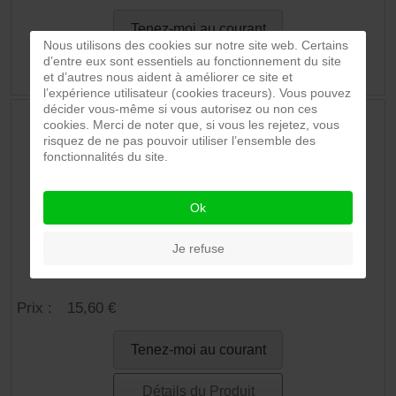
Tenez-moi au courant
Nous utilisons des cookies sur notre site web. Certains
d’entre eux sont essentiels au fonctionnement du site
Détails du Produit
et d’autres nous aident à améliorer ce site et
l’expérience utilisateur (cookies traceurs). Vous pouvez
décider vous-même si vous autorisez ou non ces
cookies. Merci de noter que, si vous les rejetez, vous
risquez de ne pas pouvoir utiliser l’ensemble des
fonctionnalités du site.
Ok
Je refuse
Sauté de porc au piment 750g
Prix :
15,60 €
Tenez-moi au courant
Détails du Produit