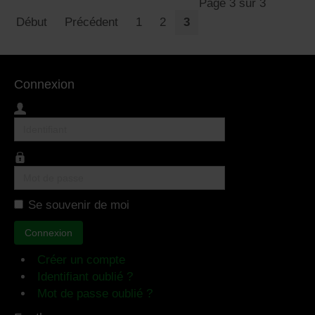
Page 3 sur 3
Début
Précédent
1
2
3
Connexion
Identifiant
Mot
de
Se souvenir de moi
passe
Connexion
Créer un compte
Identifiant oublié ?
Mot de passe oublié ?